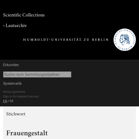
Scientific Collections
›
Lautarchiv
Erkunden
Systematik
Nutzungsrechte
Sign in for research access
EN
/
DE
Stichwort
Frauengestalt