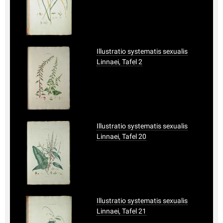
Illustratio systematis sexualis
Linnaei, Tafel 2
Illustratio systematis sexualis
Linnaei, Tafel 20
Illustratio systematis sexualis
Linnaei, Tafel 21