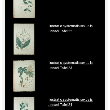
Illustratio systematis sexualis
Linnaei, Tafel 22
Illustratio systematis sexualis
Linnaei, Tafel 23
Illustratio systematis sexualis
Linnaei, Tafel 24