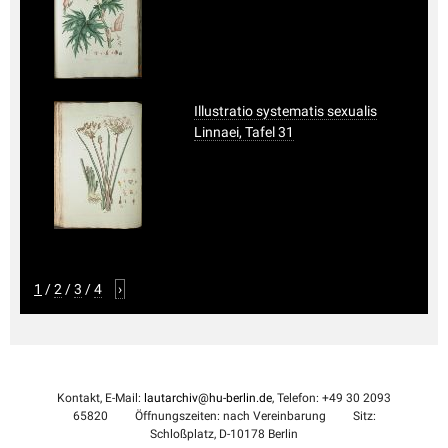
Illustratio systematis sexualis
Linnaei, Tafel 31
1
/
2
/
3
/
4
›
Kontakt, E-Mail:
lautarchiv@hu-berlin.de
, Telefon: +49 30 2093
65820
Öffnungszeiten: nach Vereinbarung
Sitz:
Schloßplatz, D-10178 Berlin