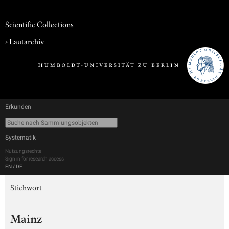
Scientific Collections
›
Lautarchiv
Erkunden
Systematik
Nutzungsrechte
Sign in for research access
EN
/
DE
Stichwort
Mainz