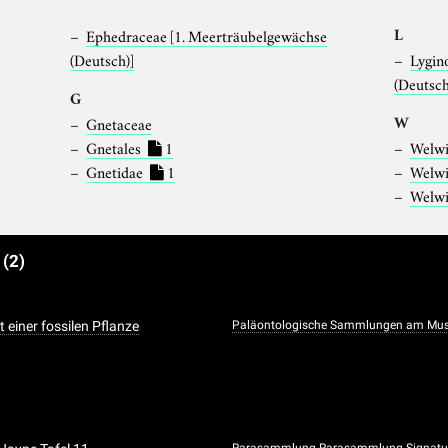
L
Ephedraceae
[1. Meerträubelgewächse
(Deutsch)]
Lygin
(Deutsch
G
W
Gnetaceae
Gnetales
1
Welwi
Gnetidae
1
Welwi
Welwi
e
(2)
t einer fossilen Pflanze
Paläontologische Sammlungen am Mus
Rarasammlung
Rarasammlung Signatur