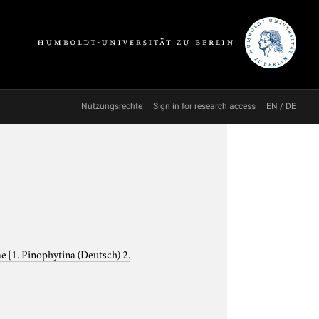
Nutzungsrechte
Sign in for research access
EN
/
DE
ae
[1. Pinophytina (Deutsch) 2.