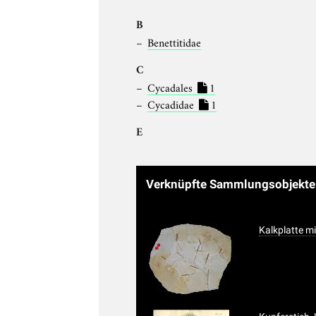
B
Benettitidae
C
Cycadales
1
Cycadidae
1
E
Verknüpfte Sammlungsobjekt
Kalkplatte mi