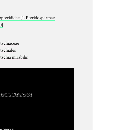
opterididae
[1. Pteridospermae
)]
tschiaceae
tschiales
tschia mirabilis
eum für Naturkunde
: 2803 S