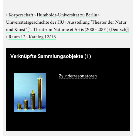
›
Körperschaft
›
Humboldt-Universität zu Berlin
›
Universitätsgeschichte der HU
›
Ausstellung "Theater der Natur
und Kunst"
[1. Theatrum Naturae et Artis (2000-2001) (Deutsch)]
›
Raum 12
›
Katalog 12/16
Verknüpfte Sammlungsobjekte
(1)
Zylinderresonatoren