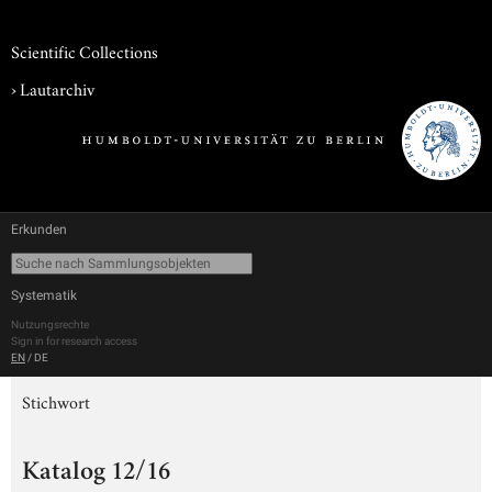
Scientific Collections
›
Lautarchiv
Erkunden
Systematik
Nutzungsrechte
Sign in for research access
EN
/
DE
Stichwort
Katalog 12/16