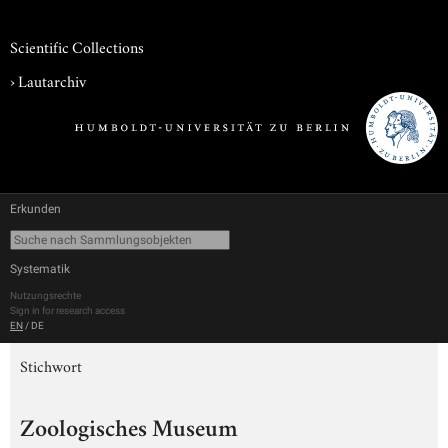
Scientific Collections
›
Lautarchiv
Erkunden
Systematik
Nutzungsrechte
Sign in for research access
EN
/
DE
Stichwort
Zoologisches Museum