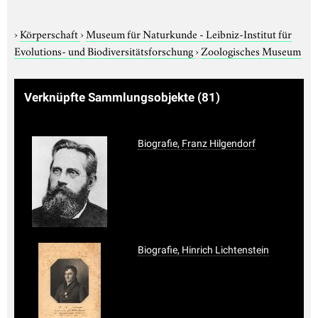
›
Körperschaft
›
Museum für Naturkunde - Leibniz-Institut für
Evolutions- und Biodiversitätsforschung
›
Zoologisches Museum
Verknüpfte Sammlungsobjekte
(81)
Biografie, Franz Hilgendorf
Biografie, Hinrich Lichtenstein