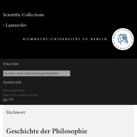
Scientific Collections
›
Lautarchiv
Erkunden
Systematik
Nutzungsrechte
Sign in for research access
EN
/
DE
Stichwort
Geschichte der Philosophie