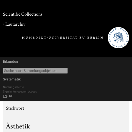
Scientific Collections
›
Lautarchiv
Erkunden
Systematik
Nutzungsrechte
Sign in for research access
EN
/
DE
Stichwort
Ästhetik