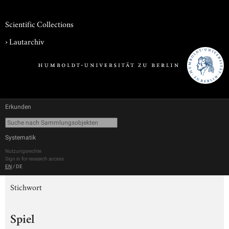
Scientific Collections
›
Lautarchiv
Erkunden
Systematik
Nutzungsrechte
Sign in for research access
EN
/
DE
Stichwort
Spiel