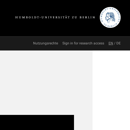
Nutzungsrechte
Sign in for research access
EN
/
DE