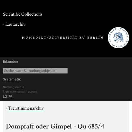
Scientific Collections
›
Lautarchiv
Erkunden
Systematik
Nutzungsrechte
Sign in for research access
EN
/
DE
›
Tierstimmenarchiv
Dompfaff oder Gimpel - Qu 685/4