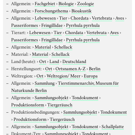
Allgemein:
›
Fachgebiet
›
Biologie
›
Zoologie
Allgemein:
›
Forschungsthema
›
Bioakustik
Allgemein:
›
Lebewesen
›
Tier
›
Chordata
›
Vertebrata
›
Aves
›
Passeriformes
›
Fringillidae
›
Pyrrhula pyrrhula
Tierart:
›
Lebewesen
›
Tier
›
Chordata
›
Vertebrata
›
Aves
›
Passeriformes
›
Fringillidae
›
Pyrrhula pyrrhula
Allgemein:
›
Material
›
Schellack
Material:
›
Material
›
Schellack
Land (heute):
›
Ort
›
Land
›
Deutschland
Herstellungsort:
›
Ort
›
Ortsnamen A-Z
›
Berlin
Weltregion:
›
Ort
›
Weltregion/ Meer
›
Europa
Allgemein:
›
Sammlung
›
Tierstimmenarchiv, Museum für
Naturkunde Berlin
Allgemein:
›
Sammlungsobjekt
›
Tondokument
›
Produktionsform
›
Tiergeräusch
Produktionsbedingungen:
›
Sammlungsobjekt
›
Tondokument
›
Produktionsform
›
Tiergeräusch
Allgemein:
›
Sammlungsobjekt
›
Tondokument
›
Schallplatte
Dokument-Typ:
›
Sammlungsobjekt
›
Tondokument
›