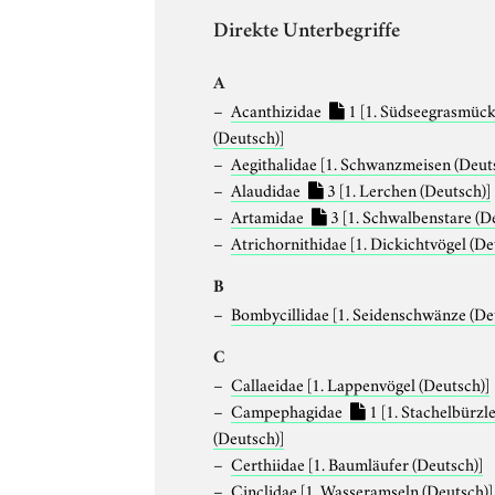
Direkte Unterbegriffe
A
Acanthizidae
1
[1. Südseegrasmüc
(Deutsch)]
Aegithalidae
[1. Schwanzmeisen (Deut
Alaudidae
3
[1. Lerchen (Deutsch)]
Artamidae
3
[1. Schwalbenstare (D
Atrichornithidae
[1. Dickichtvögel (De
B
Bombycillidae
[1. Seidenschwänze (De
C
Callaeidae
[1. Lappenvögel (Deutsch)]
Campephagidae
1
[1. Stachelbürzl
(Deutsch)]
Certhiidae
[1. Baumläufer (Deutsch)]
Cinclidae
[1. Wasseramseln (Deutsch)]