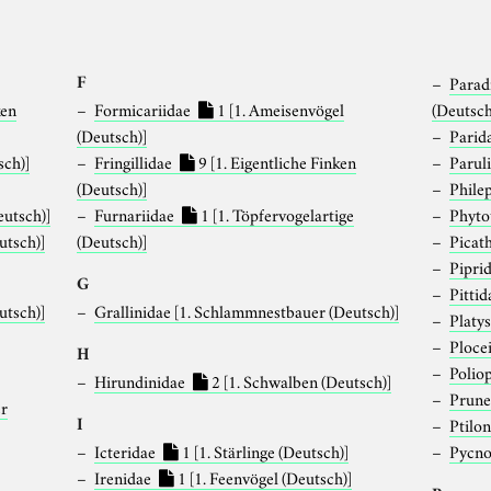
F
Parad
ken
Formicariidae
1
[1. Ameisenvögel
(Deutsch
(Deutsch)]
Parid
sch)]
Fringillidae
9
[1. Eigentliche Finken
Parul
(Deutsch)]
Phile
eutsch)]
Furnariidae
1
[1. Töpfervogelartige
Phyt
utsch)]
(Deutsch)]
Picat
Pipri
G
Pitti
utsch)]
Grallinidae
[1. Schlammnestbauer (Deutsch)]
Platy
Ploce
H
Polio
Hirundinidae
2
[1. Schwalben (Deutsch)]
Prune
er
I
Ptilo
Icteridae
1
[1. Stärlinge (Deutsch)]
Pycno
Irenidae
1
[1. Feenvögel (Deutsch)]