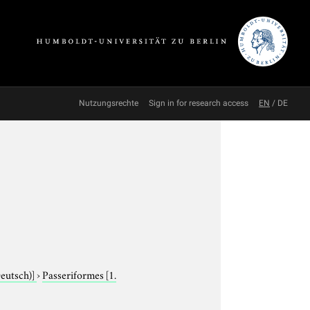
Nutzungsrechte
Sign in for research access
EN
/
DE
Deutsch)]
›
Passeriformes
[1.