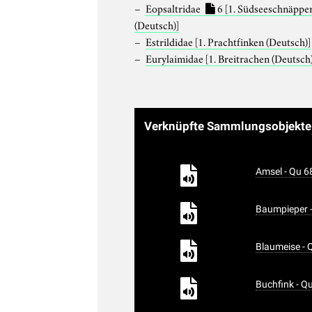
Eopsaltridae
6
[1. Südseeschnäppe
(Deutsch)]
Estrildidae
[1. Prachtfinken (Deutsch)]
Eurylaimidae
[1. Breitrachen (Deutsch
Verknüpfte Sammlungsobjekt
Amsel - Qu 6
Baumpieper 
Blaumeise - 
Buchfink - Q