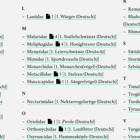
R
L
Remi
Laniidae
1
[1. Würger (Deutsch)]
Rhabd
]
(Deutsch
M
Rhino
)]
Maluridae
4
[1. Staffelschwänze (Deutsch)]
S
)]
Meliphagidae
4
[1. Honigfresser (Deutsch)]
h)]
Menuridae
[1. Leierschwänze (Deutsch)]
Sitti
Mimidae
[1. Spottdrosseln (Deutsch)]
Sturn
Monarchidae
[1. Monarchen(vögel) (Deutsch)]
Sylvi
Motacillidae
1
[1. Stelzen (Deutsch)]
T
Muscicapidae
1
[1. Sänger(vögel) (Deutsch)]
ch)]
Timal
N
]
Trogl
er
Nectariniidae
[1. Nektarvogelartige (Deutsch)]
Turdi
Tyran
O
)]
V
Oriolidae
1
[1. Pirole (Deutsch)]
Orthonychidae
1
[1. Laufflöter (Deutsch)]
Vangi
h)]
Oxyruncidae
[1. Flammenköpfe (Deutsch)]
Vireo