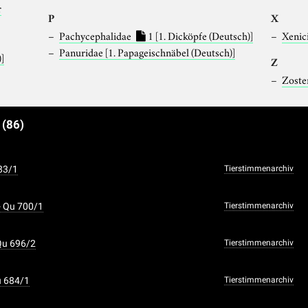
r
P
X
Pachycephalidae
1
[1. Dicköpfe (Deutsch)]
Xenic
Panuridae
[1. Papageischnäbel (Deutsch)]
)]
Z
Zoste
e
(86)
83/1
Tierstimmenarchiv
- Qu 700/1
Tierstimmenarchiv
Qu 696/2
Tierstimmenarchiv
u 684/1
Tierstimmenarchiv