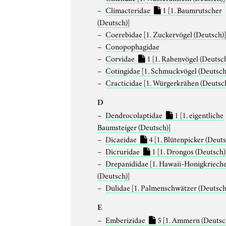
Climacteridae
1
[1. Baumrutscher
(Deutsch)]
Coerebidae
[1. Zuckervögel (Deutsch)
Conopophagidae
Corvidae
1
[1. Rabenvögel (Deutsch
Cotingidae
[1. Schmuckvögel (Deutsch
Cracticidae
[1. Würgerkrähen (Deutsc
D
Dendrocolaptidae
1
[1. eigentliche
Baumsteiger (Deutsch)]
Dicaeidae
4
[1. Blütenpicker (Deuts
Dicruridae
1
[1. Drongos (Deutsch)
Drepanididae
[1. Hawaii-Honigkriech
(Deutsch)]
Dulidae
[1. Palmenschwätzer (Deutsch
E
Emberizidae
5
[1. Ammern (Deutsc