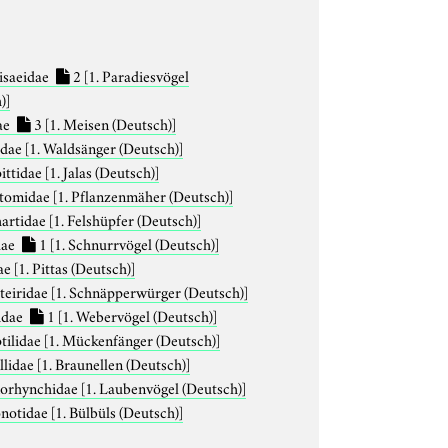
isaeidae
2
[1. Paradiesvögel
)]
ae
3
[1. Meisen (Deutsch)]
idae
[1. Waldsänger (Deutsch)]
pittidae
[1. Jalas (Deutsch)]
otomidae
[1. Pflanzenmäher (Deutsch)]
hartidae
[1. Felshüpfer (Deutsch)]
dae
1
[1. Schnurrvögel (Deutsch)]
dae
[1. Pittas (Deutsch)]
steiridae
[1. Schnäpperwürger (Deutsch)]
idae
1
[1. Webervögel (Deutsch)]
ptilidae
[1. Mückenfänger (Deutsch)]
llidae
[1. Braunellen (Deutsch)]
norhynchidae
[1. Laubenvögel (Deutsch)]
notidae
[1. Bülbüls (Deutsch)]