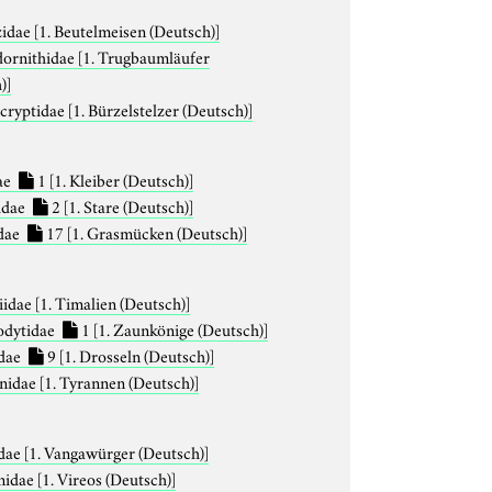
zidae
[1. Beutelmeisen (Deutsch)]
ornithidae
[1. Trugbaumläufer
)]
cryptidae
[1. Bürzelstelzer (Deutsch)]
dae
1
[1. Kleiber (Deutsch)]
idae
2
[1. Stare (Deutsch)]
idae
17
[1. Grasmücken (Deutsch)]
iidae
[1. Timalien (Deutsch)]
odytidae
1
[1. Zaunkönige (Deutsch)]
dae
9
[1. Drosseln (Deutsch)]
nidae
[1. Tyrannen (Deutsch)]
dae
[1. Vangawürger (Deutsch)]
nidae
[1. Vireos (Deutsch)]