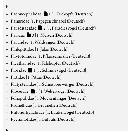
P
Pachycephalidae
1
[1. Dicköpfe (Deutsch)]
Panuridae
[1. Papageischnäbel (Deutsch)]
Paradisaeidae
2
[1. Paradiesvögel (Deutsch)]
Paridae
3
[1. Meisen (Deutsch)]
Parulidae
[1. Waldsänger (Deutsch)]
Philepittidae
[1. Jalas (Deutsch)]
Phytotomidae
[1. Pflanzenmäher (Deutsch)]
Picathartidae
[1. Felshüpfer (Deutsch)]
Pipridae
1
[1. Schnurrvögel (Deutsch)]
Pittidae
[1. Pittas (Deutsch)]
Platysteiridae
[1. Schnäpperwürger (Deutsch)]
Ploceidae
1
[1. Webervögel (Deutsch)]
Polioptilidae
[1. Mückenfänger (Deutsch)]
Prunellidae
[1. Braunellen (Deutsch)]
Ptilonorhynchidae
[1. Laubenvögel (Deutsch)]
Pycnonotidae
[1. Bülbüls (Deutsch)]
R