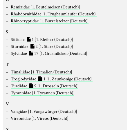
Remizidae
[1. Beutelmeisen (Deutsch)]
Rhabdornithidae
[1. Trugbaumläufer (Deutsch)]
Rhinocryptidae
[1. Bürzelstelzer (Deutsch)]
S
Sittidae
1
[1. Kleiber (Deutsch)]
Sturnidae
2
[1. Stare (Deutsch)]
Sylviidae
17
[1. Grasmücken (Deutsch)]
T
Timaliidae
[1. Timalien (Deutsch)]
Troglodytidae
1
[1. Zaunkönige (Deutsch)]
Turdidae
9
[1. Drosseln (Deutsch)]
Tyrannidae
[1. Tyrannen (Deutsch)]
V
Vangidae
[1. Vangawürger (Deutsch)]
Vireonidae
[1. Vireos (Deutsch)]
X