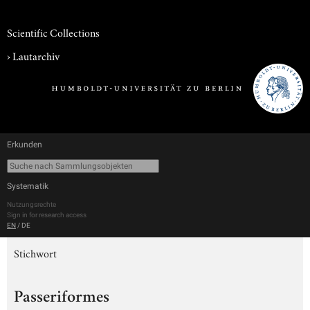
Scientific Collections
›
Lautarchiv
Erkunden
Systematik
Nutzungsrechte
Sign in for research access
EN
/
DE
Stichwort
Passeriformes