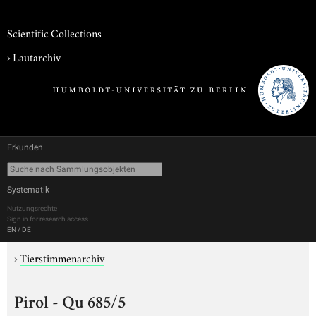
Scientific Collections
›
Lautarchiv
Erkunden
Systematik
Nutzungsrechte
Sign in for research access
EN
/
DE
›
Tierstimmenarchiv
Pirol - Qu 685/5