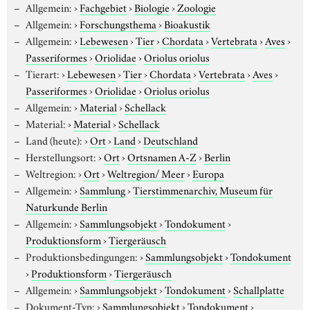
Allgemein:
›
Fachgebiet
›
Biologie
›
Zoologie
Allgemein:
›
Forschungsthema
›
Bioakustik
Allgemein:
›
Lebewesen
›
Tier
›
Chordata
›
Vertebrata
›
Aves
›
Passeriformes
›
Oriolidae
›
Oriolus oriolus
Tierart:
›
Lebewesen
›
Tier
›
Chordata
›
Vertebrata
›
Aves
›
Passeriformes
›
Oriolidae
›
Oriolus oriolus
Allgemein:
›
Material
›
Schellack
Material:
›
Material
›
Schellack
Land (heute):
›
Ort
›
Land
›
Deutschland
Herstellungsort:
›
Ort
›
Ortsnamen A-Z
›
Berlin
Weltregion:
›
Ort
›
Weltregion/ Meer
›
Europa
Allgemein:
›
Sammlung
›
Tierstimmenarchiv, Museum für
Naturkunde Berlin
Allgemein:
›
Sammlungsobjekt
›
Tondokument
›
Produktionsform
›
Tiergeräusch
Produktionsbedingungen:
›
Sammlungsobjekt
›
Tondokument
›
Produktionsform
›
Tiergeräusch
Allgemein:
›
Sammlungsobjekt
›
Tondokument
›
Schallplatte
Dokument-Typ:
›
Sammlungsobjekt
›
Tondokument
›