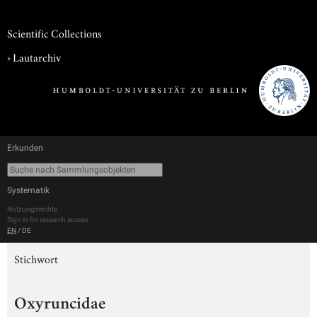
Scientific Collections
›
Lautarchiv
Erkunden
Systematik
Nutzungsrechte
Sign in for research access
EN
/
DE
Stichwort
Oxyruncidae