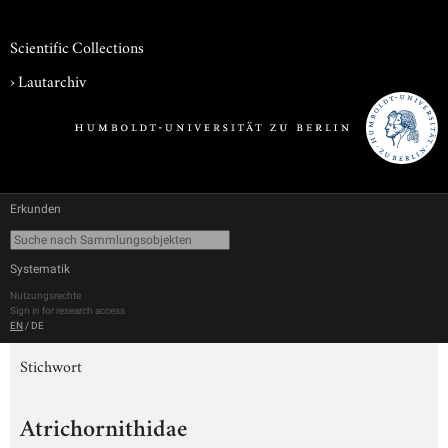
Scientific Collections
›
Lautarchiv
Erkunden
Systematik
Nutzungsrechte
Sign in for research access
EN
/
DE
Stichwort
Atrichornithidae