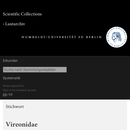
Scientific Collections
›
Lautarchiv
Erkunden
Systematik
Nutzungsrechte
Sign in for research access
EN
/
DE
Stichwort
Vireonidae