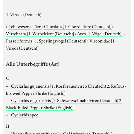
1. Vireos (Deutsch)
›
Lebewesen
›
Tier
›
Chordata
[1. Chordatiere (Deutsch)]
›
Vertebrata
[1. Wirbeltiere (Deutsch)]
›
Aves
[1. Vögel (Deutsch)]
›
Passeriformes
[1. Sperlingsvögel (Deutsch)]
›
Vireonidae
[1.
Vireos (Deutsch)]
Alle Unterbegriffe (Ast)
C
Cyclarhis gujanensis
[1. Rostbrauenvireo (Deutsch) 2. Rufous-
browed Pepper Shrike (English)]
Cyclarhis nigrirostris
[1. Schwarzschnabelvireo (Deutsch) 2.
Black-billed Pepper Shrike (English)]
Cyclarhis spec.
H
Hylophilus aurantiifrons
[1. Goldstirnvireo (Deutsch) 2.