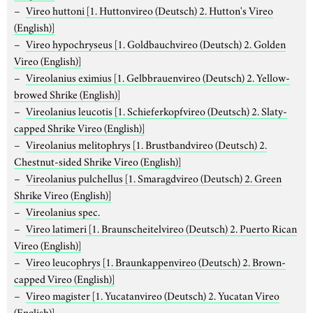
Vireo huttoni
[1. Huttonvireo (Deutsch) 2. Hutton's Vireo
(English)]
Vireo hypochryseus
[1. Goldbauchvireo (Deutsch) 2. Golden
Vireo (English)]
Vireolanius eximius
[1. Gelbbrauenvireo (Deutsch) 2. Yellow-
browed Shrike (English)]
Vireolanius leucotis
[1. Schieferkopfvireo (Deutsch) 2. Slaty-
capped Shrike Vireo (English)]
Vireolanius melitophrys
[1. Brustbandvireo (Deutsch) 2.
Chestnut-sided Shrike Vireo (English)]
Vireolanius pulchellus
[1. Smaragdvireo (Deutsch) 2. Green
Shrike Vireo (English)]
Vireolanius spec.
Vireo latimeri
[1. Braunscheitelvireo (Deutsch) 2. Puerto Rican
Vireo (English)]
Vireo leucophrys
[1. Braunkappenvireo (Deutsch) 2. Brown-
capped Vireo (English)]
Vireo magister
[1. Yucatanvireo (Deutsch) 2. Yucatan Vireo
(English)]