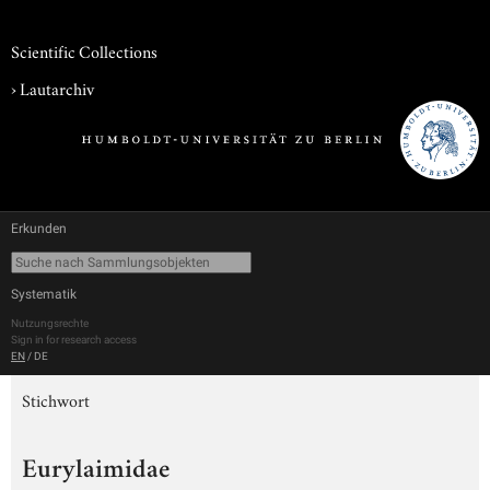
Scientific Collections
›
Lautarchiv
Erkunden
Systematik
Nutzungsrechte
Sign in for research access
EN
/
DE
Stichwort
Eurylaimidae