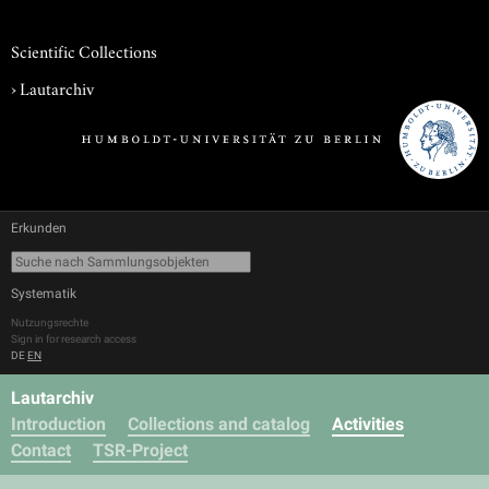
Scientific Collections
›
Lautarchiv
Erkunden
Systematik
Nutzungsrechte
Sign in for research access
DE
EN
Lautarchiv
Introduction
Collections and catalog
Activities
Contact
TSR-Project