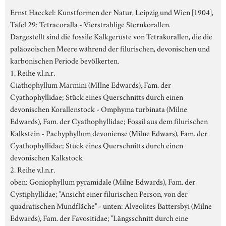
Ernst Haeckel: Kunstformen der Natur, Leipzig und Wien [1904],
Tafel 29: Tetracoralla - Vierstrahlige Sternkorallen.
Dargestellt sind die fossile Kalkgerüste von Tetrakorallen, die die
paläozoischen Meere während der filurischen, devonischen und
karbonischen Periode bevölkerten.
1. Reihe v.l.n.r.
Ciathophyllum Marmini (MIlne Edwards), Fam. der
Cyathophyllidae; Stück eines Querschnitts durch einen
devonischen Korallenstock - Omphyma turbinata (Milne
Edwards), Fam. der Cyathophyllidae; Fossil aus dem filurischen
Kalkstein - Pachyphyllum devoniense (Milne Edwars), Fam. der
Cyathophyllidae; Stück eines Querschnitts durch einen
devonischen Kalkstock
2. Reihe v.l.n.r.
oben: Goniophyllum pyramidale (Milne Edwards), Fam. der
Cystiphyllidae; "Ansicht einer filurischen Person, von der
quadratischen Mundfläche" - unten: Alveolites Battersbyi (Milne
Edwards), Fam. der Favositidae; "Längsschnitt durch eine