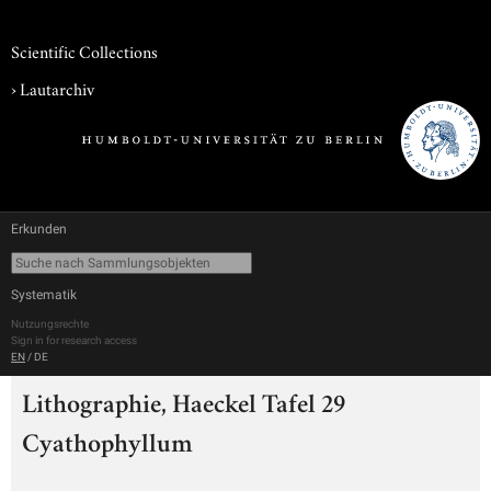
Scientific Collections
›
Lautarchiv
Erkunden
Systematik
Nutzungsrechte
Sign in for research access
EN
/
DE
Lithographie, Haeckel Tafel 29
Cyathophyllum