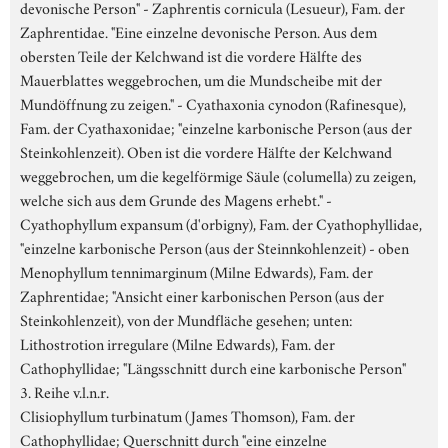
devonische Person" - Zaphrentis cornicula (Lesueur), Fam. der
Zaphrentidae. "Eine einzelne devonische Person. Aus dem
obersten Teile der Kelchwand ist die vordere Hälfte des
Mauerblattes weggebrochen, um die Mundscheibe mit der
Mundöffnung zu zeigen." - Cyathaxonia cynodon (Rafinesque),
Fam. der Cyathaxonidae; "einzelne karbonische Person (aus der
Steinkohlenzeit). Oben ist die vordere Hälfte der Kelchwand
weggebrochen, um die kegelförmige Säule (columella) zu zeigen,
welche sich aus dem Grunde des Magens erhebt." -
Cyathophyllum expansum (d'orbigny), Fam. der Cyathophyllidae,
"einzelne karbonische Person (aus der Steinnkohlenzeit) - oben
Menophyllum tennimarginum (Milne Edwards), Fam. der
Zaphrentidae; "Ansicht einer karbonischen Person (aus der
Steinkohlenzeit), von der Mundfläche gesehen; unten:
Lithostrotion irregulare (Milne Edwards), Fam. der
Cathophyllidae; "Längsschnitt durch eine karbonische Person"
3. Reihe v.l.n.r.
Clisiophyllum turbinatum (James Thomson), Fam. der
Cathophyllidae; Querschnitt durch "eine einzelne