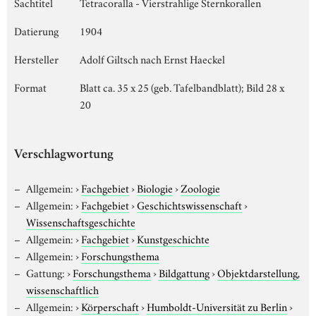
Sachtitel
Tetracoralla - Vierstrahlige Sternkorallen
Datierung
1904
Hersteller
Adolf Giltsch nach Ernst Haeckel
Format
Blatt ca. 35 x 25 (geb. Tafelbandblatt); Bild 28 x
20
Verschlagwortung
Allgemein:
›
Fachgebiet
›
Biologie
›
Zoologie
Allgemein:
›
Fachgebiet
›
Geschichtswissenschaft
›
Wissenschaftsgeschichte
Allgemein:
›
Fachgebiet
›
Kunstgeschichte
Allgemein:
›
Forschungsthema
Gattung:
›
Forschungsthema
›
Bildgattung
›
Objektdarstellung,
wissenschaftlich
Allgemein:
›
Körperschaft
›
Humboldt-Universität zu Berlin
›