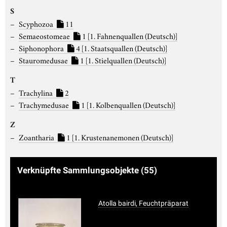
S
Scyphozoa
11
Semaeostomeae
1
[1. Fahnenquallen (Deutsch)]
Siphonophora
4
[1. Staatsquallen (Deutsch)]
Stauromedusae
1
[1. Stielquallen (Deutsch)]
T
Trachylina
2
Trachymedusae
1
[1. Kolbenquallen (Deutsch)]
Z
Zoantharia
1
[1. Krustenanemonen (Deutsch)]
Verknüpfte Sammlungsobjekte
(55)
Atolla bairdi, Feuchtpräparat