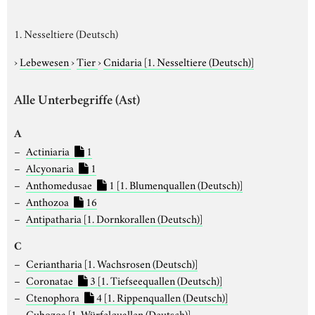
1. Nesseltiere (Deutsch)
›
Lebewesen
›
Tier
›
Cnidaria
[1. Nesseltiere (Deutsch)]
Alle Unterbegriffe (Ast)
A
Actiniaria
1
Alcyonaria
1
Anthomedusae
1
[1. Blumenquallen (Deutsch)]
Anthozoa
16
Antipatharia
[1. Dornkorallen (Deutsch)]
C
Ceriantharia
[1. Wachsrosen (Deutsch)]
Coronatae
3
[1. Tiefseequallen (Deutsch)]
Ctenophora
4
[1. Rippenquallen (Deutsch)]
Cubozoa
[1. Würfelquallen (Deutsch)]