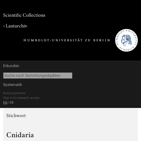
Scientific Collections
›
Lautarchiv
Erkunden
Systematik
Nutzungsrechte
Sign in for research access
EN
/
DE
Stichwort
Cnidaria