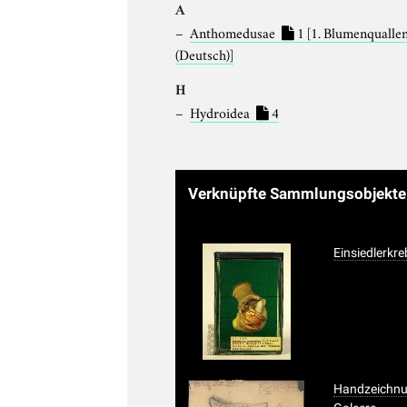
A
Anthomedusae
1
[1. Blumenqualle
(Deutsch)]
H
Hydroidea
4
Verknüpfte Sammlungsobjekt
Einsiedlerkr
Handzeichnu