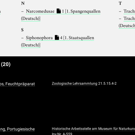
N
T
n
Narcomedusae
1
[1. Spangenquallen
Trach
(Deutsch)]
Trac
(Deutsch
S
Siphonophora
4
[1. Staatsquallen
(Deutsch)]
e
(20)
ebs, Feuchtpräparat
Zoologische Lehrsammlung
21.5.15.4-2
ng, Portugiesische
Historische Arbeitsstelle am Museum für Naturkun
Inv.Nr. A-559