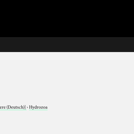
iere (Deutsch)]
›
Hydrozoa