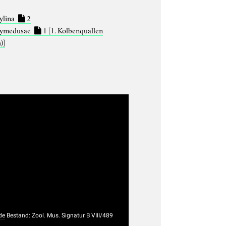
ylina
2
hymedusae
1
[1. Kolbenquallen
)]
de
Bestand: Zool. Mus. Signatur B VIII/489