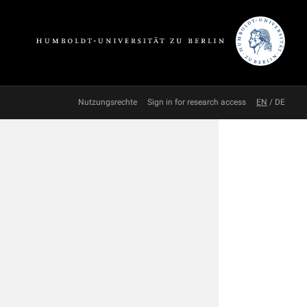
Nutzungsrechte
Sign in for research access
EN
/
DE