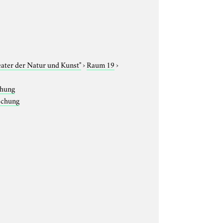
eater der Natur und Kunst"
›
Raum 19
›
chung
rschung