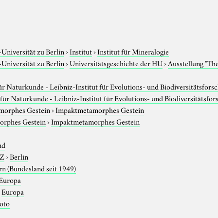
e
niversität zu Berlin
›
Institut
›
Institut für Mineralogie
niversität zu Berlin
›
Universitätsgeschichte der HU
›
Ausstellung "Th
 Naturkunde - Leibniz-Institut für Evolutions- und Biodiversitätsfors
ür Naturkunde - Leibniz-Institut für Evolutions- und Biodiversitätsfo
morphes Gestein
›
Impaktmetamorphes Gestein
rphes Gestein
›
Impaktmetamorphes Gestein
nd
-Z
›
Berlin
rn (Bundesland seit 1949)
Europa
›
Europa
foto