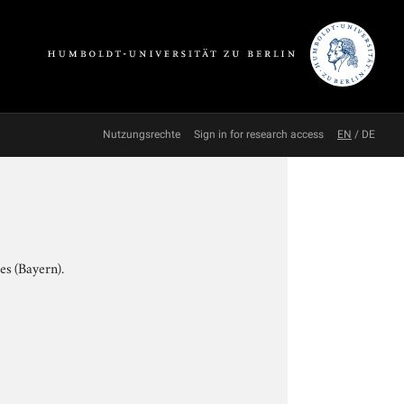
Nutzungsrechte
Sign in for research access
EN
/
DE
es (Bayern).