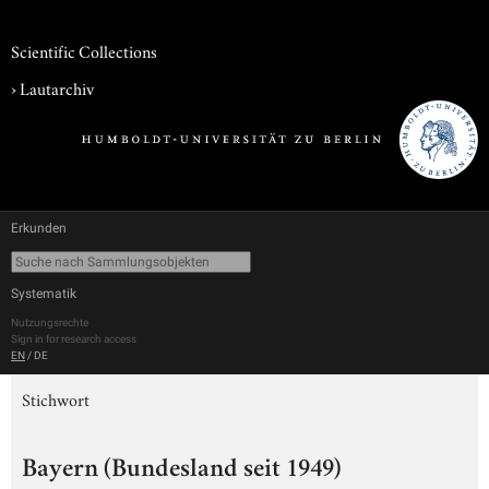
Scientific Collections
›
Lautarchiv
Erkunden
Systematik
Nutzungsrechte
Sign in for research access
EN
/
DE
Stichwort
Bayern (Bundesland seit 1949)