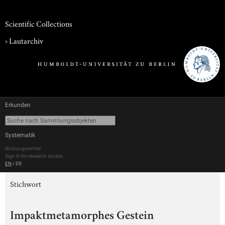
Scientific Collections
›
Lautarchiv
Erkunden
Systematik
Nutzungsrechte
Sign in for research access
EN
/
DE
Stichwort
Impaktmetamorphes Gestein