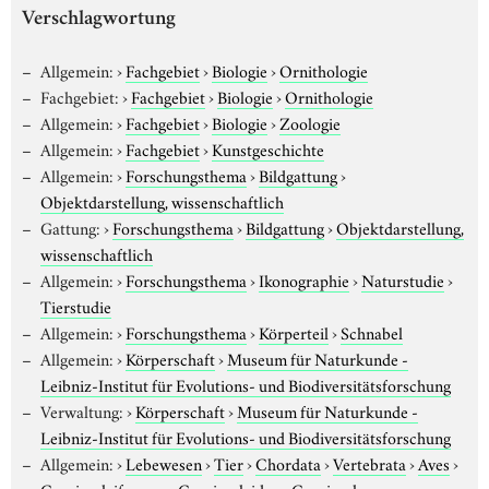
Verschlagwortung
Allgemein:
›
Fachgebiet
›
Biologie
›
Ornithologie
Fachgebiet:
›
Fachgebiet
›
Biologie
›
Ornithologie
Allgemein:
›
Fachgebiet
›
Biologie
›
Zoologie
Allgemein:
›
Fachgebiet
›
Kunstgeschichte
Allgemein:
›
Forschungsthema
›
Bildgattung
›
Objektdarstellung, wissenschaftlich
Gattung:
›
Forschungsthema
›
Bildgattung
›
Objektdarstellung,
wissenschaftlich
Allgemein:
›
Forschungsthema
›
Ikonographie
›
Naturstudie
›
Tierstudie
Allgemein:
›
Forschungsthema
›
Körperteil
›
Schnabel
Allgemein:
›
Körperschaft
›
Museum für Naturkunde -
Leibniz-Institut für Evolutions- und Biodiversitätsforschung
Verwaltung:
›
Körperschaft
›
Museum für Naturkunde -
Leibniz-Institut für Evolutions- und Biodiversitätsforschung
Allgemein:
›
Lebewesen
›
Tier
›
Chordata
›
Vertebrata
›
Aves
›
Caprimulgiformes
›
Caprimulgidae
›
Caprimulgus spec.