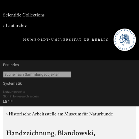
Scientific Collections
›
Lautarchiv
Erkunden
Systematik
Nutzungsrechte
Sign in for research access
EN
/
DE
›
Historische Arbeitsstelle am Museum für Naturkunde
Handzeichnung, Blandowski,