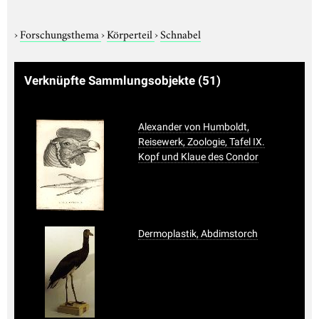
›
Forschungsthema
›
Körperteil
›
Schnabel
Verknüpfte Sammlungsobjekte
(51)
Alexander von Humboldt,
Reisewerk, Zoologie, Tafel IX.
Kopf und Klaue des Condor
Dermoplastik, Abdimstorch