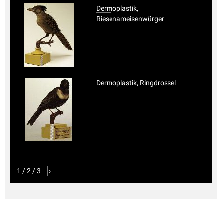
Dermoplastik,
Riesenameisenwürger
Dermoplastik, Ringdrossel
1
/
2
/
3
›