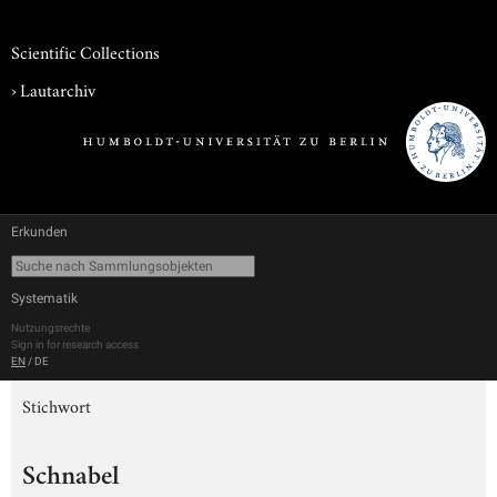
Scientific Collections
›
Lautarchiv
Erkunden
Systematik
Nutzungsrechte
Sign in for research access
EN
/
DE
Stichwort
Schnabel