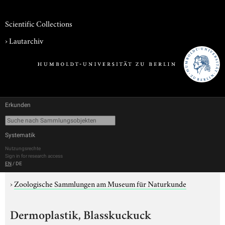
Scientific Collections
›
Lautarchiv
Erkunden
Systematik
Nutzungsrechte
Sign in for research access
EN
/
DE
›
Zoologische Sammlungen am Museum für Naturkunde
Dermoplastik, Blasskuckuck