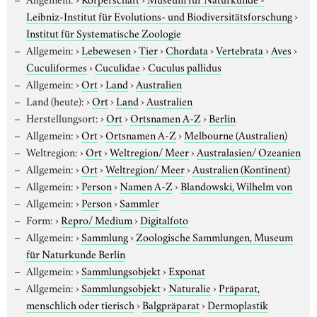
Leibniz-Institut für Evolutions- und Biodiversitätsforschung
›
Institut für Systematische Zoologie
Allgemein:
›
Lebewesen
›
Tier
›
Chordata
›
Vertebrata
›
Aves
›
Cuculiformes
›
Cuculidae
›
Cuculus pallidus
Allgemein:
›
Ort
›
Land
›
Australien
Land (heute):
›
Ort
›
Land
›
Australien
Herstellungsort:
›
Ort
›
Ortsnamen A-Z
›
Berlin
Allgemein:
›
Ort
›
Ortsnamen A-Z
›
Melbourne (Australien)
Weltregion:
›
Ort
›
Weltregion/ Meer
›
Australasien/ Ozeanien
Allgemein:
›
Ort
›
Weltregion/ Meer
›
Australien (Kontinent)
Allgemein:
›
Person
›
Namen A-Z
›
Blandowski, Wilhelm von
Allgemein:
›
Person
›
Sammler
Form:
›
Repro/ Medium
›
Digitalfoto
Allgemein:
›
Sammlung
›
Zoologische Sammlungen, Museum
für Naturkunde Berlin
Allgemein:
›
Sammlungsobjekt
›
Exponat
Allgemein:
›
Sammlungsobjekt
›
Naturalie
›
Präparat,
menschlich oder tierisch
›
Balgpräparat
›
Dermoplastik