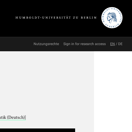
Nutzungsrechte
Sign in for research access
EN
/
DE
tik (Deutsch)]