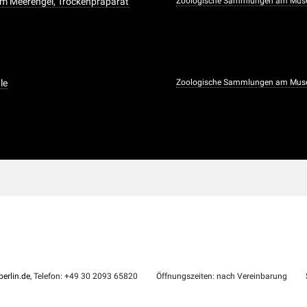
om Meerengel, Trockenpräparat
Zoologische Sammlungen am Muse
le
Zoologische Sammlungen am Muse
erlin.de
, Telefon: +49 30 2093 65820
Öffnungszeiten: nach Vereinbarung
S