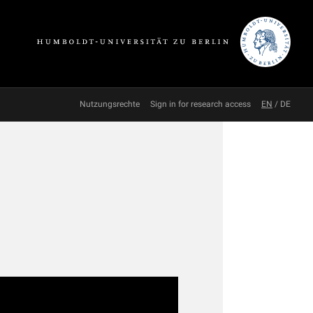
Nutzungsrechte
Sign in for research access
EN
/
DE