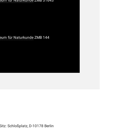
um für Naturkunde
ZMB 31643
um für Naturkunde
ZMB 144
itz: Schloßplatz, D-10178 Berlin