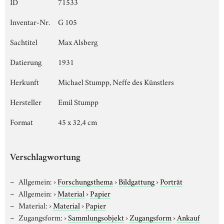
ID
71533
Inventar-Nr.
G 105
Sachtitel
Max Alsberg
Datierung
1931
Herkunft
Michael Stumpp, Neffe des Künstlers
Hersteller
Emil Stumpp
Format
45 x 32,4 cm
Verschlagwortung
Allgemein:
›
Forschungsthema
›
Bildgattung
›
Porträt
Allgemein:
›
Material
›
Papier
Material:
›
Material
›
Papier
Zugangsform:
›
Sammlungsobjekt
›
Zugangsform
›
Ankauf