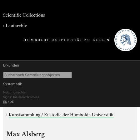
Scientific Collections
›
Lautarchiv
Erkunden
Systematik
Nutzungsrechte
Sign in for research access
EN
/
DE
›
Kunstsammlung / Kustodie der Humboldt-Universität
Max Alsberg