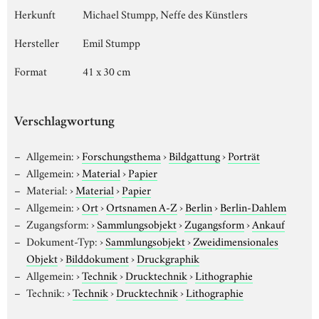
Herkunft
Michael Stumpp, Neffe des Künstlers
Hersteller
Emil Stumpp
Format
41 x 30 cm
Verschlagwortung
Allgemein:
›
Forschungsthema
›
Bildgattung
›
Porträt
Allgemein:
›
Material
›
Papier
Material:
›
Material
›
Papier
Allgemein:
›
Ort
›
Ortsnamen A-Z
›
Berlin
›
Berlin-Dahlem
Zugangsform:
›
Sammlungsobjekt
›
Zugangsform
›
Ankauf
Dokument-Typ:
›
Sammlungsobjekt
›
Zweidimensionales
Objekt
›
Bilddokument
›
Druckgraphik
Allgemein:
›
Technik
›
Drucktechnik
›
Lithographie
Technik:
›
Technik
›
Drucktechnik
›
Lithographie