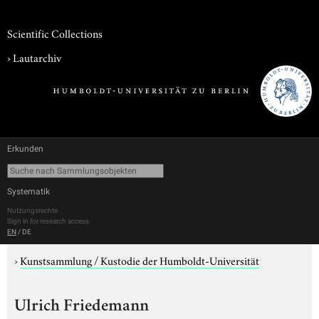
Scientific Collections
›
Lautarchiv
Erkunden
Systematik
Nutzungsrechte
Sign in for research access
EN
/
DE
›
Kunstsammlung / Kustodie der Humboldt-Universität
Ulrich Friedemann