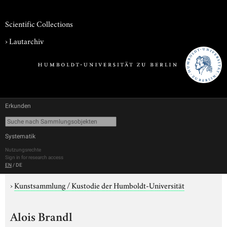
Scientific Collections
›
Lautarchiv
Erkunden
Systematik
Nutzungsrechte
Sign in for research access
EN
/
DE
›
Kunstsammlung / Kustodie der Humboldt-Universität
Alois Brandl