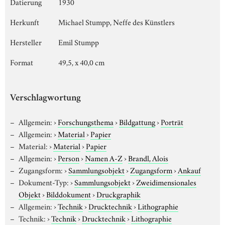
Datierung
1930
Herkunft
Michael Stumpp, Neffe des Künstlers
Hersteller
Emil Stumpp
Format
49,5, x 40,0 cm
Verschlagwortung
Allgemein:
›
Forschungsthema
›
Bildgattung
›
Porträt
Allgemein:
›
Material
›
Papier
Material:
›
Material
›
Papier
Allgemein:
›
Person
›
Namen A-Z
›
Brandl, Alois
Zugangsform:
›
Sammlungsobjekt
›
Zugangsform
›
Ankauf
Dokument-Typ:
›
Sammlungsobjekt
›
Zweidimensionales
Objekt
›
Bilddokument
›
Druckgraphik
Allgemein:
›
Technik
›
Drucktechnik
›
Lithographie
Technik:
›
Technik
›
Drucktechnik
›
Lithographie