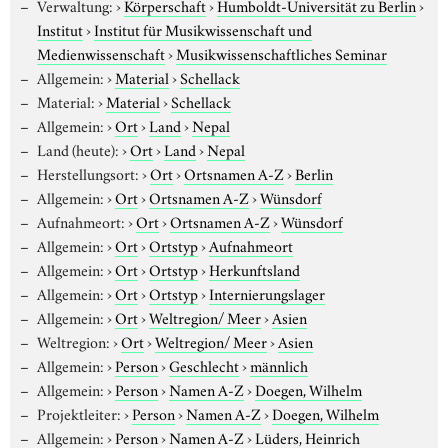
Verwaltung:
›
Körperschaft
›
Humboldt-Universität zu Berlin
›
Institut
›
Institut für Musikwissenschaft und
Medienwissenschaft
›
Musikwissenschaftliches Seminar
Allgemein:
›
Material
›
Schellack
Material:
›
Material
›
Schellack
Allgemein:
›
Ort
›
Land
›
Nepal
Land (heute):
›
Ort
›
Land
›
Nepal
Herstellungsort:
›
Ort
›
Ortsnamen A-Z
›
Berlin
Allgemein:
›
Ort
›
Ortsnamen A-Z
›
Wünsdorf
Aufnahmeort:
›
Ort
›
Ortsnamen A-Z
›
Wünsdorf
Allgemein:
›
Ort
›
Ortstyp
›
Aufnahmeort
Allgemein:
›
Ort
›
Ortstyp
›
Herkunftsland
Allgemein:
›
Ort
›
Ortstyp
›
Internierungslager
Allgemein:
›
Ort
›
Weltregion/ Meer
›
Asien
Weltregion:
›
Ort
›
Weltregion/ Meer
›
Asien
Allgemein:
›
Person
›
Geschlecht
›
männlich
Allgemein:
›
Person
›
Namen A-Z
›
Doegen, Wilhelm
Projektleiter:
›
Person
›
Namen A-Z
›
Doegen, Wilhelm
Allgemein:
›
Person
›
Namen A-Z
›
Lüders, Heinrich