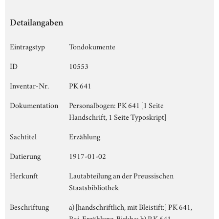
Detailangaben
Eintragstyp
Tondokumente
ID
10553
Inventar-Nr.
PK 641
Dokumentation
Personalbogen: PK 641 [1 Seite
Handschrift, 1 Seite Typoskript]
Sachtitel
Erzählung
Datierung
1917-01-02
Herkunft
Lautabteilung an der Preussischen
Staatsbibliothek
Beschriftung
a) [handschriftlich, mit Bleistift:] PK 641,
Rai, Erzählung, Birkhe; b) P.K 641