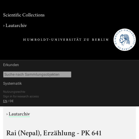
Scientific Collections
›
Lautarchiv
Erkunden
Systematik
Nutzungsrechte
Sign in for research access
EN
/
DE
›
Lautarchiv
Rai (Nepal), Erzählung - PK 641