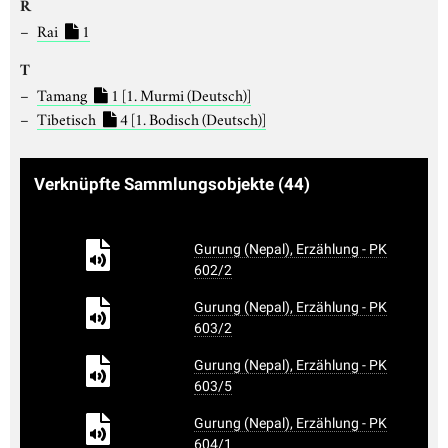
R
Rai
1
T
Tamang
1
[1. Murmi (Deutsch)]
Tibetisch
4
[1. Bodisch (Deutsch)]
Verknüpfte Sammlungsobjekte
(44)
Gurung (Nepal), Erzählung - PK
602/2
Gurung (Nepal), Erzählung - PK
603/2
Gurung (Nepal), Erzählung - PK
603/5
Gurung (Nepal), Erzählung - PK
604/1