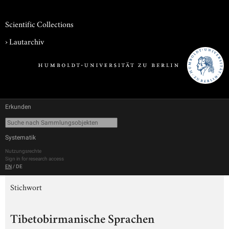
Scientific Collections
›
Lautarchiv
Erkunden
Systematik
Nutzungsrechte
Sign in for research access
EN
/
DE
Stichwort
Tibetobirmanische Sprachen