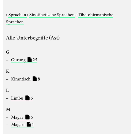
›
Sprachen
›
Sinotibetische Sprachen
›
Tibetobirmanische
Sprachen
Alle Unterbegriffe (Ast)
G
Gurung
25
K
Kirantisch
8
L
Limbu
6
M
Magar
6
Magari
1