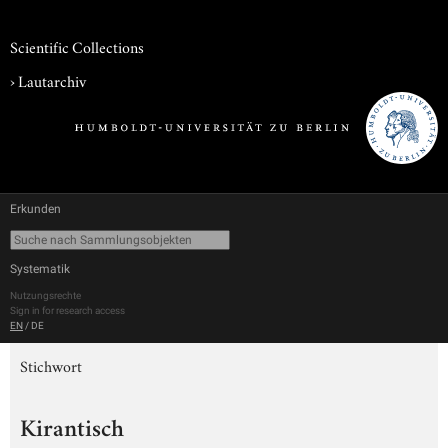
Scientific Collections
›
Lautarchiv
Erkunden
Systematik
Nutzungsrechte
Sign in for research access
EN
/
DE
Stichwort
Kirantisch