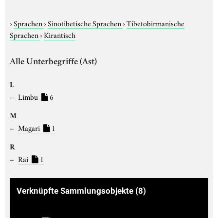
›
Sprachen
›
Sinotibetische Sprachen
›
Tibetobirmanische
Sprachen
›
Kirantisch
Alle Unterbegriffe (Ast)
L
Limbu
6
M
Magari
1
R
Rai
1
Verknüpfte Sammlungsobjekte
(8)