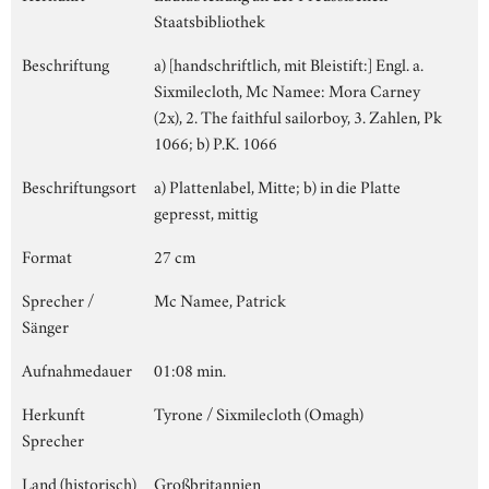
Staatsbibliothek
Beschriftung
a) [handschriftlich, mit Bleistift:] Engl. a.
Sixmilecloth, Mc Namee: Mora Carney
(2x), 2. The faithful sailorboy, 3. Zahlen, Pk
1066; b) P.K. 1066
Beschriftungsort
a) Plattenlabel, Mitte; b) in die Platte
gepresst, mittig
Format
27 cm
Sprecher /
Mc Namee, Patrick
Sänger
Aufnahmedauer
01:08 min.
Herkunft
Tyrone / Sixmilecloth (Omagh)
Sprecher
Land (historisch)
Großbritannien