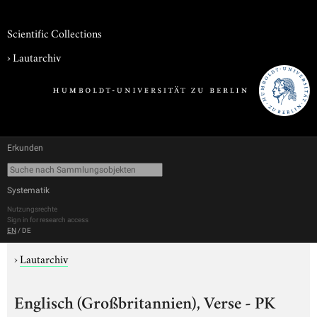
Scientific Collections
›
Lautarchiv
Erkunden
Systematik
Nutzungsrechte
Sign in for research access
EN
/
DE
›
Lautarchiv
Englisch (Großbritannien), Verse - PK