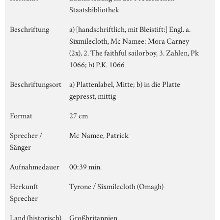
Staatsbibliothek
Beschriftung
a) [handschriftlich, mit Bleistift:] Engl. a.
Sixmilecloth, Mc Namee: Mora Carney
(2x), 2. The faithful sailorboy, 3. Zahlen, Pk
1066; b) P.K. 1066
Beschriftungsort
a) Plattenlabel, Mitte; b) in die Platte
gepresst, mittig
Format
27 cm
Sprecher /
Mc Namee, Patrick
Sänger
Aufnahmedauer
00:39 min.
Herkunft
Tyrone / Sixmilecloth (Omagh)
Sprecher
Land (historisch)
Großbritannien