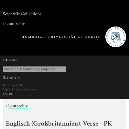
Scientific Collections
›
Lautarchiv
Erkunden
Systematik
Nutzungsrechte
Sign in for research access
EN
/
DE
›
Lautarchiv
Englisch (Großbritannien), Verse - PK