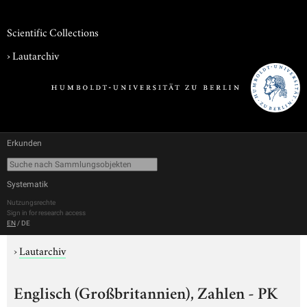
Scientific Collections
›
Lautarchiv
Erkunden
Systematik
Nutzungsrechte
Sign in for research access
EN
/
DE
›
Lautarchiv
Englisch (Großbritannien), Zahlen - PK