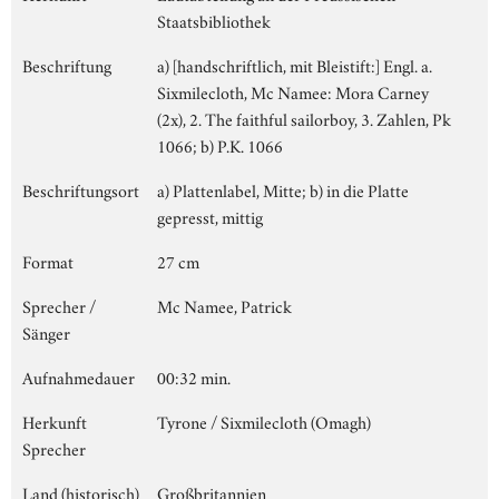
Staatsbibliothek
Beschriftung
a) [handschriftlich, mit Bleistift:] Engl. a.
Sixmilecloth, Mc Namee: Mora Carney
(2x), 2. The faithful sailorboy, 3. Zahlen, Pk
1066; b) P.K. 1066
Beschriftungsort
a) Plattenlabel, Mitte; b) in die Platte
gepresst, mittig
Format
27 cm
Sprecher /
Mc Namee, Patrick
Sänger
Aufnahmedauer
00:32 min.
Herkunft
Tyrone / Sixmilecloth (Omagh)
Sprecher
Land (historisch)
Großbritannien