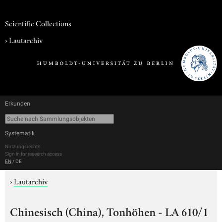
Scientific Collections
›
Lautarchiv
Erkunden
Systematik
Nutzungsrechte
Sign in for research access
EN
/
DE
›
Lautarchiv
Chinesisch (China), Tonhöhen - LA 610/1