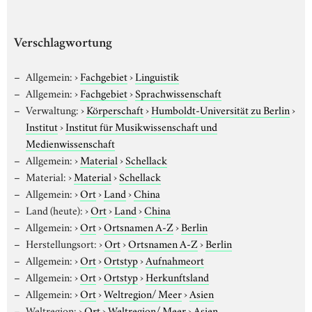
Verschlagwortung
Allgemein:
›
Fachgebiet
›
Linguistik
Allgemein:
›
Fachgebiet
›
Sprachwissenschaft
Verwaltung:
›
Körperschaft
›
Humboldt-Universität zu Berlin
›
Institut
›
Institut für Musikwissenschaft und
Medienwissenschaft
Allgemein:
›
Material
›
Schellack
Material:
›
Material
›
Schellack
Allgemein:
›
Ort
›
Land
›
China
Land (heute):
›
Ort
›
Land
›
China
Allgemein:
›
Ort
›
Ortsnamen A-Z
›
Berlin
Herstellungsort:
›
Ort
›
Ortsnamen A-Z
›
Berlin
Allgemein:
›
Ort
›
Ortstyp
›
Aufnahmeort
Allgemein:
›
Ort
›
Ortstyp
›
Herkunftsland
Allgemein:
›
Ort
›
Weltregion/ Meer
›
Asien
Weltregion:
›
Ort
›
Weltregion/ Meer
›
Asien