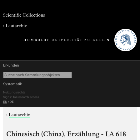
Scientific Collections
›
Lautarchiv
Erkunden
Systematik
Nutzungsrechte
Sign in for research access
EN
/
DE
›
Lautarchiv
Chinesisch (China), Erzählung - LA 618