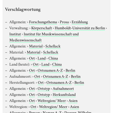
Verschlagwortung
Allgemein:
›
Forschungsthema
›
Prosa
›
Erzählung
Verwaltung:
›
Körperschaft
›
Humboldt-Universität zu Berlin
›
Institut
›
Institut für Musikwissenschaft und
Medienwissenschaft
Allgemein:
›
Material
›
Schellack
Material:
›
Material
›
Schellack
Allgemein:
›
Ort
›
Land
›
China
Land (heute):
›
Ort
›
Land
›
China
Allgemein:
›
Ort
›
Ortsnamen A-Z
›
Berlin
Aufnahmeort:
›
Ort
›
Ortsnamen A-Z
›
Berlin
Herstellungsort:
›
Ort
›
Ortsnamen A-Z
›
Berlin
Allgemein:
›
Ort
›
Ortstyp
›
Aufnahmeort
Allgemein:
›
Ort
›
Ortstyp
›
Herkunftsland
Allgemein:
›
Ort
›
Weltregion/ Meer
›
Asien
Weltregion:
›
Ort
›
Weltregion/ Meer
›
Asien
Allgemein:
›
Person
›
Namen A-Z
›
Doegen, Wilhelm