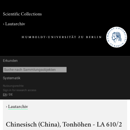
Scientific Collections
›
Lautarchiv
Erkunden
Systematik
Nutzungsrechte
Sign in for research access
EN
/
DE
›
Lautarchiv
Chinesisch (China), Tonhöhen - LA 610/2