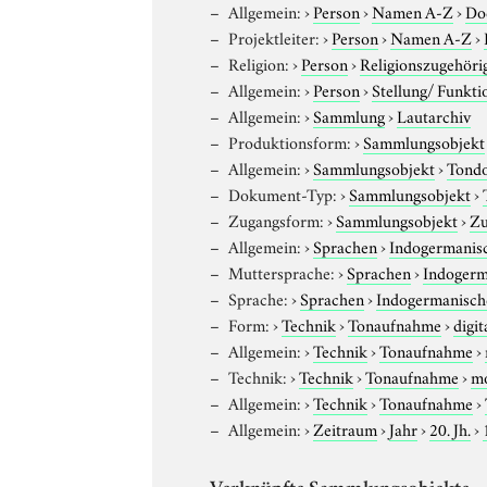
Allgemein:
›
Person
›
Namen A-Z
›
Do
Projektleiter:
›
Person
›
Namen A-Z
›
Religion:
›
Person
›
Religionszugehöri
Allgemein:
›
Person
›
Stellung/ Funkti
Allgemein:
›
Sammlung
›
Lautarchiv
Produktionsform:
›
Sammlungsobjekt
Allgemein:
›
Sammlungsobjekt
›
Tond
Dokument-Typ:
›
Sammlungsobjekt
›
Zugangsform:
›
Sammlungsobjekt
›
Zu
Allgemein:
›
Sprachen
›
Indogermanis
Muttersprache:
›
Sprachen
›
Indogerm
Sprache:
›
Sprachen
›
Indogermanisch
Form:
›
Technik
›
Tonaufnahme
›
digit
Allgemein:
›
Technik
›
Tonaufnahme
›
Technik:
›
Technik
›
Tonaufnahme
›
m
Allgemein:
›
Technik
›
Tonaufnahme
›
Allgemein:
›
Zeitraum
›
Jahr
›
20. Jh.
›