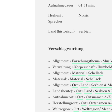
Aufnahmedauer
01:31 min.
Herkunft
Niksic
Sprecher
Land (historisch)
Serbien
Verschlagwortung
Allgemein:
›
Forschungsthema
›
Musi
Verwaltung:
›
Körperschaft
›
Humboldt
Allgemein:
›
Material
›
Schellack
Material:
›
Material
›
Schellack
Allgemein:
›
Ort
›
Land
›
Serbien & M
Land (heute):
›
Ort
›
Land
›
Serbien &
Aufnahmeort:
›
Ort
›
Ortsnamen A-Z
Herstellungsort:
›
Ort
›
Ortsnamen A
Weltregion:
›
Ort
›
Weltregion/ Meer