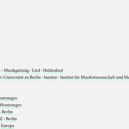
k
›
Musikgattung
›
Lied
›
Heldenlied
-Universität zu Berlin
›
Institut
›
Institut für Musikwissenschaft und M
ontenegro
 Montenegro
›
Berlin
-Z
›
Berlin
›
Europa