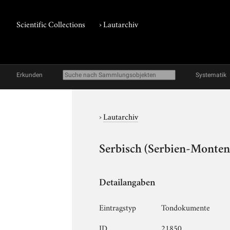
Scientific Collections
›
Lautarchiv
Erkunden
Systematik
›
Lautarchiv
Serbisch (Serbien-Montene
Detailangaben
Eintragstyp
Tondokumente
ID
21850