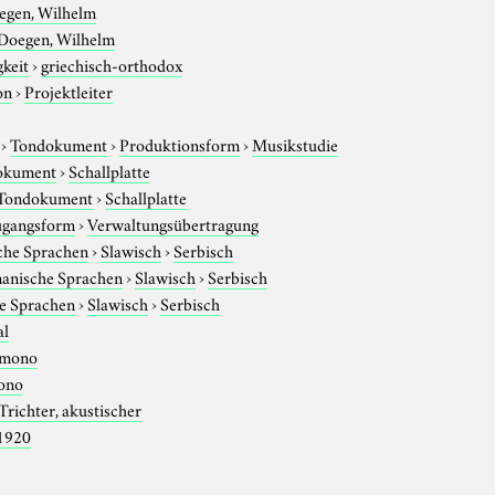
egen, Wilhelm
Doegen, Wilhelm
gkeit
›
griechisch-orthodox
on
›
Projektleiter
›
Tondokument
›
Produktionsform
›
Musikstudie
okument
›
Schallplatte
Tondokument
›
Schallplatte
gangsform
›
Verwaltungsübertragung
che Sprachen
›
Slawisch
›
Serbisch
anische Sprachen
›
Slawisch
›
Serbisch
e Sprachen
›
Slawisch
›
Serbisch
al
mono
ono
Trichter, akustischer
1920