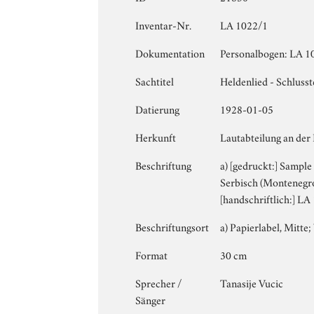
Inventar-Nr.
LA 1022/1
Dokumentation
Personalbogen: LA 10
Sachtitel
Heldenlied - Schlusst
Datierung
1928-01-05
Herkunft
Lautabteilung an der
Beschriftung
a) [gedruckt:] Sample
Serbisch (Montenegro)
[handschriftlich:] LA
Beschriftungsort
a) Papierlabel, Mitte; 
Format
30 cm
Sprecher /
Tanasije Vucic
Sänger