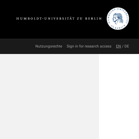
Nutzungsrechte
Sign in for research access
EN
/
DE