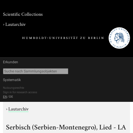
Scientific Collections
›
Lautarchiv
Erkunden
Systematik
Nutzungsrechte
Sign in for research access
EN
/
DE
›
Lautarchiv
Serbisch (Serbien-Montenegro), Lied - LA