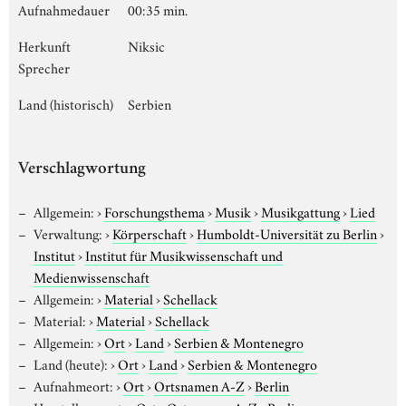
Aufnahmedauer
00:35 min.
Herkunft
Niksic
Sprecher
Land (historisch)
Serbien
Verschlagwortung
Allgemein:
›
Forschungsthema
›
Musik
›
Musikgattung
›
Lied
Verwaltung:
›
Körperschaft
›
Humboldt-Universität zu Berlin
›
Institut
›
Institut für Musikwissenschaft und
Medienwissenschaft
Allgemein:
›
Material
›
Schellack
Material:
›
Material
›
Schellack
Allgemein:
›
Ort
›
Land
›
Serbien & Montenegro
Land (heute):
›
Ort
›
Land
›
Serbien & Montenegro
Aufnahmeort:
›
Ort
›
Ortsnamen A-Z
›
Berlin