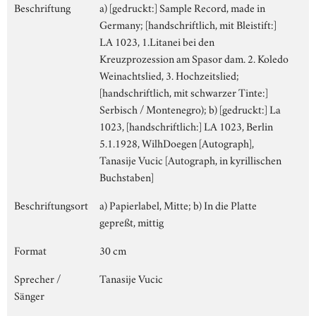
Beschriftung
a) [gedruckt:] Sample Record, made in
Germany; [handschriftlich, mit Bleistift:]
LA 1023, 1.Litanei bei den
Kreuzprozession am Spasor dam. 2. Koledo
Weinachtslied, 3. Hochzeitslied;
[handschriftlich, mit schwarzer Tinte:]
Serbisch / Montenegro); b) [gedruckt:] La
1023, [handschriftlich:] LA 1023, Berlin
5.1.1928, WilhDoegen [Autograph],
Tanasije Vucic [Autograph, in kyrillischen
Buchstaben]
Beschriftungsort
a) Papierlabel, Mitte; b) In die Platte
gepreßt, mittig
Format
30 cm
Sprecher /
Tanasije Vucic
Sänger