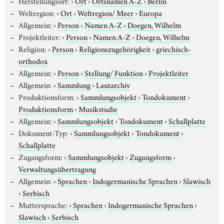
Herstellungsort:
›
Ort
›
Ortsnamen A-Z
›
Berlin
Weltregion:
›
Ort
›
Weltregion/ Meer
›
Europa
Allgemein:
›
Person
›
Namen A-Z
›
Doegen, Wilhelm
Projektleiter:
›
Person
›
Namen A-Z
›
Doegen, Wilhelm
Religion:
›
Person
›
Religionszugehörigkeit
›
griechisch-
orthodox
Allgemein:
›
Person
›
Stellung/ Funktion
›
Projektleiter
Allgemein:
›
Sammlung
›
Lautarchiv
Produktionsform:
›
Sammlungsobjekt
›
Tondokument
›
Produktionsform
›
Musikstudie
Allgemein:
›
Sammlungsobjekt
›
Tondokument
›
Schallplatte
Dokument-Typ:
›
Sammlungsobjekt
›
Tondokument
›
Schallplatte
Zugangsform:
›
Sammlungsobjekt
›
Zugangsform
›
Verwaltungsübertragung
Allgemein:
›
Sprachen
›
Indogermanische Sprachen
›
Slawisch
›
Serbisch
Muttersprache:
›
Sprachen
›
Indogermanische Sprachen
›
Slawisch
›
Serbisch