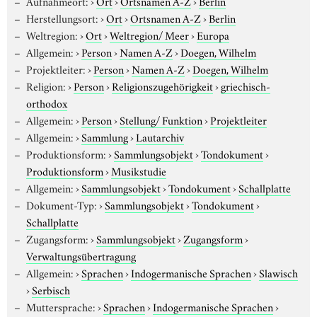
Aufnahmeort:
›
Ort
›
Ortsnamen A-Z
›
Berlin
Herstellungsort:
›
Ort
›
Ortsnamen A-Z
›
Berlin
Weltregion:
›
Ort
›
Weltregion/ Meer
›
Europa
Allgemein:
›
Person
›
Namen A-Z
›
Doegen, Wilhelm
Projektleiter:
›
Person
›
Namen A-Z
›
Doegen, Wilhelm
Religion:
›
Person
›
Religionszugehörigkeit
›
griechisch-
orthodox
Allgemein:
›
Person
›
Stellung/ Funktion
›
Projektleiter
Allgemein:
›
Sammlung
›
Lautarchiv
Produktionsform:
›
Sammlungsobjekt
›
Tondokument
›
Produktionsform
›
Musikstudie
Allgemein:
›
Sammlungsobjekt
›
Tondokument
›
Schallplatte
Dokument-Typ:
›
Sammlungsobjekt
›
Tondokument
›
Schallplatte
Zugangsform:
›
Sammlungsobjekt
›
Zugangsform
›
Verwaltungsübertragung
Allgemein:
›
Sprachen
›
Indogermanische Sprachen
›
Slawisch
›
Serbisch
Muttersprache:
›
Sprachen
›
Indogermanische Sprachen
›