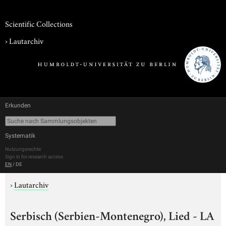
Scientific Collections
›
Lautarchiv
Erkunden
Systematik
Nutzungsrechte
Sign in for research access
EN
/
DE
›
Lautarchiv
Serbisch (Serbien-Montenegro), Lied - LA