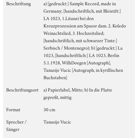
Beschriftung
a) [gedruckt:] Sample Record, made in
Germany; [handschriftlich, mit Bleistift:]
LA 1023, 1.Litanei bei den
Kreuzprozession am Spasor dam. 2. Koledo
Weinachtslied, 3. Hochzeitslied;
[handschriftlich, mit schwarzer Tinte:]
Serbisch / Montenegro); b) [gedruckt:] La
1023, [handschriftlich:] LA 1023, Berlin
5.1.1928, WilhDoegen [Autograph],
Tanasije Vucic [Autograph, in kyrillischen
Buchstaben]
Beschriftungsort
a) Papierlabel, Mitte; b) In die Platte
gepreßt, mittig
Format
30 cm
Sprecher /
Tanasije Vucic
Sänger