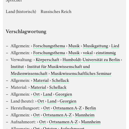
Land (historisch)
Russisches Reich
Verschlagwortung
Allgemein:
›
Forschungsthema
›
Musik
›
Musikgattung
›
Lied
Allgemein:
›
Forschungsthema
›
Musik
›
vokal
›
einstimmig
Verwaltung:
›
Körperschaft
›
Humboldt-Universität zu Berlin
›
Institut
›
Institut für Musikwissenschaft und
Medienwissenschaft
›
Musikwissenschaftliches Seminar
Allgemein:
›
Material
›
Schellack
Material:
›
Material
›
Schellack
Allgemein:
›
Ort
›
Land
›
Georgien
Land (heute):
›
Ort
›
Land
›
Georgien
Herstellungsort:
›
Ort
›
Ortsnamen A-Z
›
Berlin
Allgemein:
›
Ort
›
Ortsnamen A-Z
›
Mannheim
Aufnahmeort:
›
Ort
›
Ortsnamen A-Z
›
Mannheim
Allgemein:
›
Ort
›
Ortstyp
›
Aufnahmeort