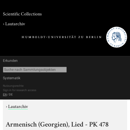
Scientific Collections
›
Lautarchiv
Erkunden
Systematik
Nutzungsrechte
Sign in for research access
EN
/
DE
›
Lautarchiv
Armenisch (Georgien), Lied - PK 478