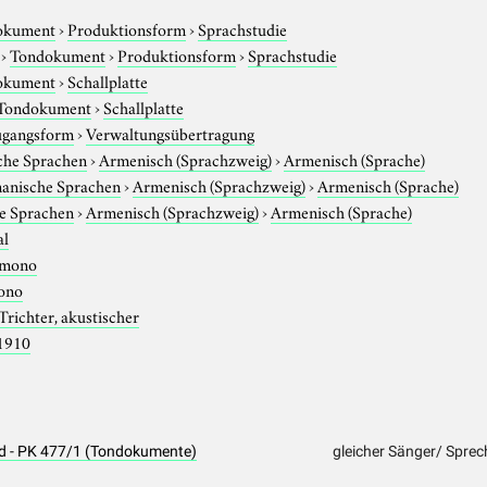
okument
›
Produktionsform
›
Sprachstudie
›
Tondokument
›
Produktionsform
›
Sprachstudie
okument
›
Schallplatte
Tondokument
›
Schallplatte
gangsform
›
Verwaltungsübertragung
che Sprachen
›
Armenisch (Sprachzweig)
›
Armenisch (Sprache)
anische Sprachen
›
Armenisch (Sprachzweig)
›
Armenisch (Sprache)
e Sprachen
›
Armenisch (Sprachzweig)
›
Armenisch (Sprache)
al
mono
ono
Trichter, akustischer
1910
ed - PK 477/1 (Tondokumente)
gleicher Sänger/ Sprec