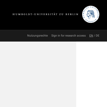
Nutzungsrechte
Sign in for research access
EN
/
DE