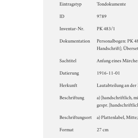
Eintragstyp
Tondokumente
ID
9789
Inventar-Nr.
PK 483/1
Dokumentation
Personalbogen: PK 483
Handschrift]; Überset
Sachtitel
Anfang eines Märchen
Datierung
1916-11-01
Herkunft
Lautabteilung an der
Beschriftung
a) [handschriftlich, m
gespr. [handschriftlic
Beschriftungsort
a) Plattenlabel, Mitte;
Format
27 cm