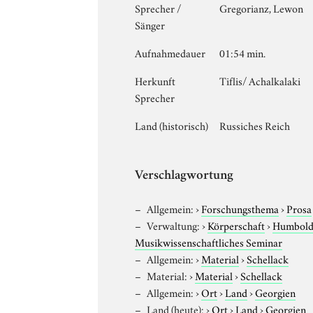
Sprecher /
Gregorianz, Lewon
Sänger
Aufnahmedauer
01:54 min.
Herkunft
Tiflis/ Achalkalaki
Sprecher
Land (historisch)
Russiches Reich
Verschlagwortung
Allgemein:
›
Forschungsthema
›
Prosa
Verwaltung:
›
Körperschaft
›
Humboldt
Musikwissenschaftliches Seminar
Allgemein:
›
Material
›
Schellack
Material:
›
Material
›
Schellack
Allgemein:
›
Ort
›
Land
›
Georgien
Land (heute):
›
Ort
›
Land
›
Georgien