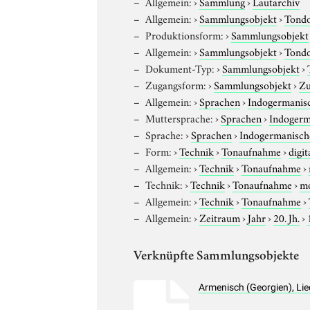
Allgemein:
›
Sammlung
›
Lautarchiv
Allgemein:
›
Sammlungsobjekt
›
Tond
Produktionsform:
›
Sammlungsobjekt
Allgemein:
›
Sammlungsobjekt
›
Tond
Dokument-Typ:
›
Sammlungsobjekt
›
Zugangsform:
›
Sammlungsobjekt
›
Zu
Allgemein:
›
Sprachen
›
Indogermanis
Muttersprache:
›
Sprachen
›
Indogerm
Sprache:
›
Sprachen
›
Indogermanisch
Form:
›
Technik
›
Tonaufnahme
›
digit
Allgemein:
›
Technik
›
Tonaufnahme
›
Technik:
›
Technik
›
Tonaufnahme
›
m
Allgemein:
›
Technik
›
Tonaufnahme
›
Allgemein:
›
Zeitraum
›
Jahr
›
20. Jh.
›
Verknüpfte Sammlungsobjekte
Armenisch (Georgien), Li