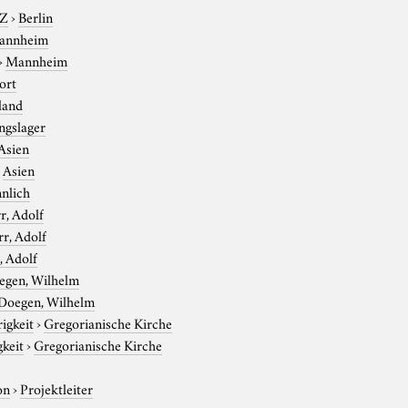
-Z
›
Berlin
annheim
›
Mannheim
ort
land
ngslager
Asien
›
Asien
nlich
r, Adolf
rr, Adolf
, Adolf
egen, Wilhelm
Doegen, Wilhelm
igkeit
›
Gregorianische Kirche
gkeit
›
Gregorianische Kirche
on
›
Projektleiter