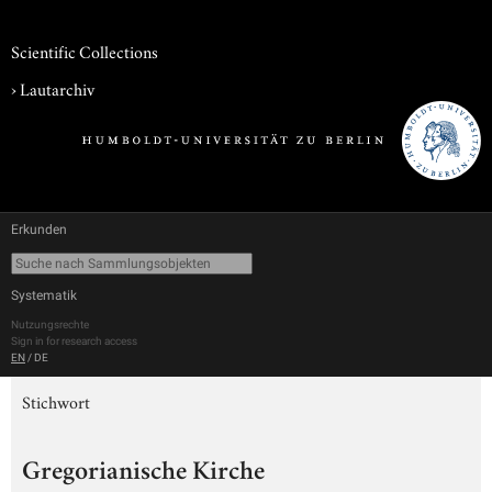
Scientific Collections
›
Lautarchiv
Erkunden
Systematik
Nutzungsrechte
Sign in for research access
EN
/
DE
Stichwort
Gregorianische Kirche