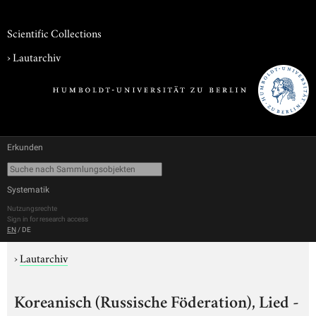
Scientific Collections
›
Lautarchiv
Erkunden
Systematik
Nutzungsrechte
Sign in for research access
EN
/
DE
›
Lautarchiv
Koreanisch (Russische Föderation), Lied -