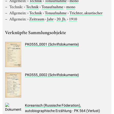
Allgemein:
›
Technik
›
Tonaufnahme
›
mono
Technik:
›
Technik
›
Tonaufnahme
›
mono
Allgemein:
›
Technik
›
Tonaufnahme
›
Trichter, akustischer
Allgemein:
›
Zeitraum
›
Jahr
›
20. Jh.
›
1910
Verknüpfte Sammlungsobjekte
PK0555_0001 (Schriftdokumente)
PK0555_0002 (Schriftdokumente)
Koreanisch (Russische Föderation),
autobiographische Erzählung - PK 564 (Verlust)