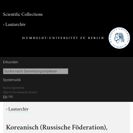
Scientific Collections
›
Lautarchiv
Erkunden
Systematik
Nutzungsrechte
Sign in for research access
EN
/
DE
›
Lautarchiv
Koreanisch (Russische Föderation),