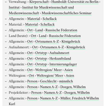
Verwaltung:
›
Körperschaft
›
Humboldt-Universität zu Berlin
›
Institut
›
Institut für Musikwissenschaft und
Medienwissenschaft
›
Musikwissenschaftliches Seminar
Allgemein:
›
Material
›
Schellack
Material:
›
Material
›
Schellack
Allgemein:
›
Ort
›
Land
›
Russische Föderation
Land (heute):
›
Ort
›
Land
›
Russische Föderation
Allgemein:
›
Ort
›
Ortsnamen A-Z
›
Königsbrück
Aufnahmeort:
›
Ort
›
Ortsnamen A-Z
›
Königsbrück
Allgemein:
›
Ort
›
Ortstyp
›
Aufnahmeort
Allgemein:
›
Ort
›
Ortstyp
›
Herkunftsland
Allgemein:
›
Ort
›
Ortstyp
›
Internierungslager
Allgemein:
›
Ort
›
Weltregion/ Meer
›
Asien
Weltregion:
›
Ort
›
Weltregion/ Meer
›
Asien
Allgemein:
›
Person
›
Geschlecht
›
männlich
Allgemein:
›
Person
›
Namen A-Z
›
Doegen, Wilhelm
Projektleiter:
›
Person
›
Namen A-Z
›
Doegen, Wilhelm
Allgemein:
›
Person
›
Namen A-Z
›
Müller, Friedrich Wilhelm
Karl